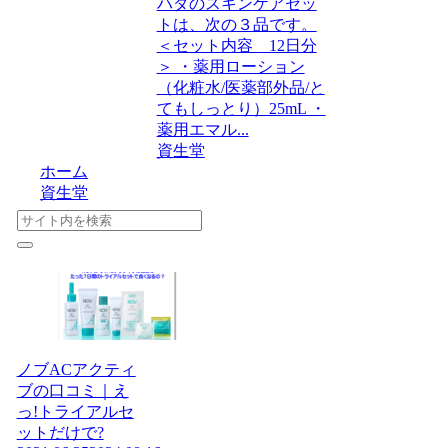
ハダのスキンケアセッ
トは、次の３品です。
＜セット内容 12日分
＞ ・薬用ローション
（化粧水/医薬部外品/と
てもしっとり）25mL ・
薬用エマル...
資生堂
ホーム
資生堂
ノブACアクティ
ブの口コミ｜え
っ!トライアルセ
ットだけで?